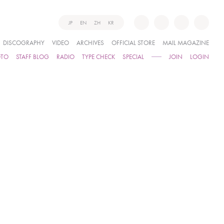
JP
EN
ZH
KR
DISCOGRAPHY
VIDEO
ARCHIVES
OFFICIAL STORE
MAIL MAGAZINE
OTO
STAFF BLOG
RADIO
TYPE CHECK
SPECIAL
JOIN
LOGIN