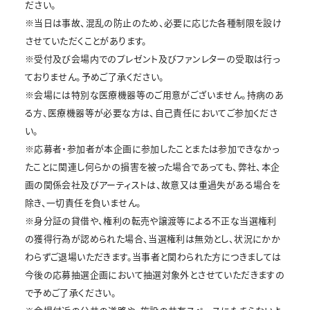
ださい。
※当日は事故、混乱の防止のため、必要に応じた各種制限を設け
させていただくことがあります。
※受付及び会場内でのプレゼント及びファンレターの受取は行っ
ておりません。予めご了承ください。
※会場には特別な医療機器等のご用意がございません。持病のあ
る方、医療機器等が必要な方は、自己責任においてご参加くださ
い。
※応募者・参加者が本企画に参加したことまたは参加できなかっ
たことに関連し何らかの損害を被った場合であっても、弊社、本企
画の関係会社及びアーティストは、故意又は重過失がある場合を
除き、一切責任を負いません。
※身分証の貸借や、権利の転売や譲渡等による不正な当選権利
の獲得行為が認められた場合、当選権利は無効とし、状況にかか
わらずご退場いただきます。当事者と関わられた方につきましては
今後の応募抽選企画において抽選対象外とさせていただきますの
で予めご了承ください。