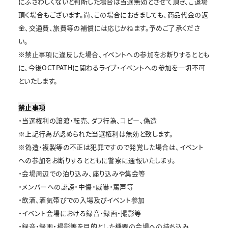
にふさわしくないと判断した場合は当選無効とさせて頂き、ご退場
頂く場合もございます。尚、この場合におきましても、商品代金の返
金、交通費、旅費等の補償には応じかねます。予めご了承くださ
い。
※禁止事項に違反した場合、イベントへの参加をお断りするととも
に、今後OCTPATHに関わるライブ・イベントへの参加を一切不可
といたします。
禁止事項
・当選権利の譲渡・転売、ダフ行為、コピー、偽造
※上記行為が認められた当選権利は無効と致します。
※偽造・複製等の不正は犯罪ですので発覚した場合は、イベント
への参加をお断りするとともに警察に通報いたします。
・会場周辺での泊り込み、座り込みや集会等
・メンバーへの誹謗・中傷・威嚇・罵声等
・飲酒、酒気帯びでの入場及びイベント参加
・イベント会場における録音・録画・撮影等
・録音・録画・撮影等を目的とした機器の会場への持ち込み