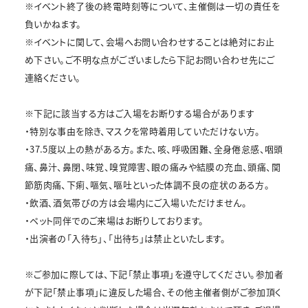
※イベント終了後の終電時刻等について、主催側は一切の責任を
負いかねます。
※イベントに関して、会場へお問い合わせすることは絶対にお止
め下さい。ご不明な点がございましたら下記お問い合わせ先にご
連絡ください。
※下記に該当する方はご入場をお断りする場合があります
・特別な事由を除き、マスクを常時着用していただけない方。
・37.5度以上の熱がある方。また、咳、呼吸困難、全身倦怠感、咽頭
痛、鼻汁、鼻閉、味覚、嗅覚障害、眼の痛みや結膜の充血、頭痛、関
節筋肉痛、下痢、嘔気、嘔吐といった体調不良の症状のある方。
・飲酒､酒気帯びの方は会場内にご入場いただけません。
・ペット同伴でのご来場はお断りしております。
・出演者の「入待ち」、「出待ち」は禁止といたします。
※ご参加に際しては、下記「禁止事項」を遵守してください。参加者
が下記「禁止事項」に違反した場合、その他主催者側がご参加頂く