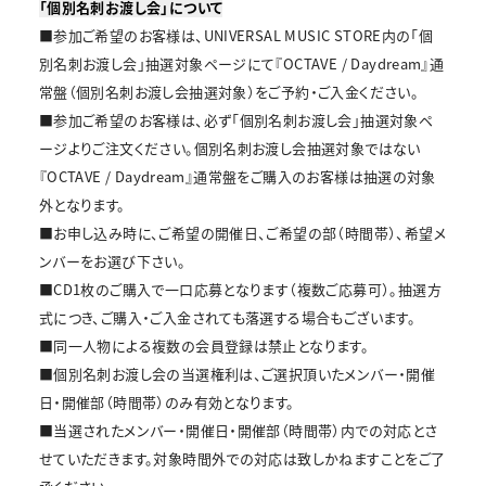
「個別名刺お渡し会」について
■参加ご希望のお客様は、UNIVERSAL MUSIC STORE内の「個
別名刺お渡し会」抽選対象ページにて『OCTAVE / Daydream』通
常盤（個別名刺お渡し会抽選対象）をご予約・ご入金ください。
■参加ご希望のお客様は、必ず「個別名刺お渡し会」抽選対象ペ
ージよりご注文ください。個別名刺お渡し会抽選対象ではない
『OCTAVE / Daydream』通常盤をご購入のお客様は抽選の対象
外となります。
■お申し込み時に、ご希望の開催日、ご希望の部（時間帯）、希望メ
ンバーをお選び下さい。
■CD1枚のご購入で一口応募となります（複数ご応募可）。抽選方
式につき、ご購入・ご入金されても落選する場合もございます。
■同一人物による複数の会員登録は禁止となります。
■個別名刺お渡し会の当選権利は、ご選択頂いたメンバー・開催
日・開催部（時間帯）のみ有効となります。
■当選されたメンバー・開催日・開催部（時間帯）内での対応とさ
せていただきます。対象時間外での対応は致しかねますことをご了