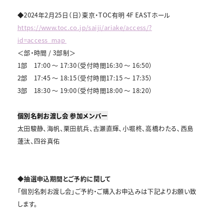
◆2024年2月25日（日）東京・TOC有明 4F EASTホール
https://www.toc.co.jp/saiji/ariake/access/?
id=access_map
＜部・時間 / 3部制＞
1部 17:00 ～ 17:30（受付時間16:30 ～ 16:50）
2部 17:45 ～ 18:15（受付時間17:15 ～ 17:35）
3部 18:30 ～ 19:00（受付時間18:00 ～ 18:20）
個別名刺お渡し会 参加メンバー
太田駿静、海帆、栗田航兵、古瀬直輝、小堀柊、高橋わたる、西島
蓮汰、四谷真佑
◆抽選申込期間とご予約に関して
「個別名刺お渡し会」ご予約・ご購入お申込みは下記よりお願い致
します。