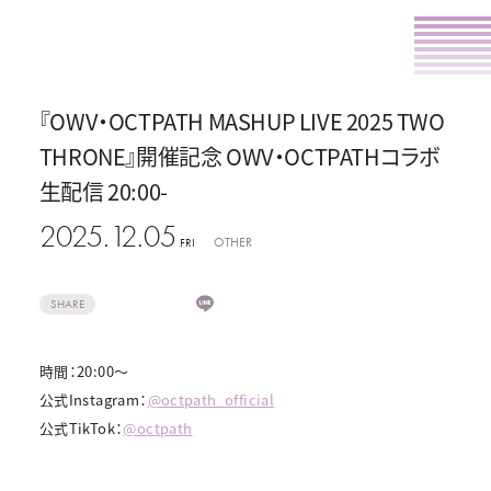
『OWV・OCTPATH MASHUP LIVE 2025 TWO
THRONE』開催記念 OWV・OCTPATHコラボ
生配信 20:00-
2025.12.05
OTHER
FRI
SHARE
時間：20:00～
公式Instagram：
@octpath_official
公式TikTok：
@octpath