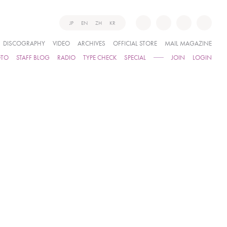
JP
EN
ZH
KR
DISCOGRAPHY
VIDEO
ARCHIVES
OFFICIAL STORE
MAIL MAGAZINE
OTO
STAFF BLOG
RADIO
TYPE CHECK
SPECIAL
JOIN
LOGIN