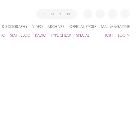
JP
EN
ZH
KR
DISCOGRAPHY
VIDEO
ARCHIVES
OFFICIAL STORE
MAIL MAGAZINE
OTO
STAFF BLOG
RADIO
TYPE CHECK
SPECIAL
JOIN
LOGIN