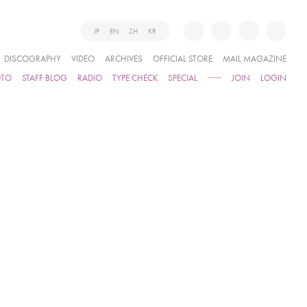
JP
EN
ZH
KR
DISCOGRAPHY
VIDEO
ARCHIVES
OFFICIAL STORE
MAIL MAGAZINE
OTO
STAFF BLOG
RADIO
TYPE CHECK
SPECIAL
JOIN
LOGIN