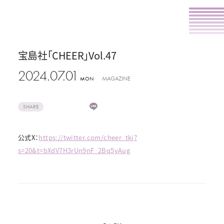
宝島社「CHEER」Vol.47
2024.07.01
MAGAZINE
MON
SHARE
公式X：
https://twitter.com/cheer_tkj?
s=20&t=bXdV7H3rUn9nF_2Bq5yAug