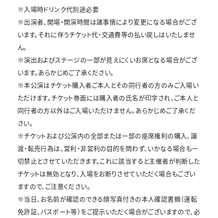
※入場時ドリンク代別途必要
※出演者、開場・開演時間は諸事情により変更になる場合がござ
います。それに伴うチケット代・交通費等の払い戻しはいたしませ
ん。
※演出およびステージの一部が見えにくいお席となる場合がござ
います。あらかじめご了承ください。
※本公演はチケット購入者ご本人とその同行者の方のみご入場い
ただけます。チケット券面には購入者の氏名が印字され、ご本人と
同行者の方以外はご入場いただけません。あらかじめご了承くだ
さい。
※チケットおよび公演内の全部または一部の座席権利の購入、譲
渡・転売行為は、営利・非営利の目的を問わず、いかなる場合も一
切禁止とさせていただきます。これに該当すると主催者が判断した
チケットは無効となり、入場をお断りさせていただく場合もござい
ますので、ご注意ください。
※当日、お名前が確認のできる顔写真付きの本人確認書類（運転
免許証、パスポート等）をご提示いただく場合がございますので、必