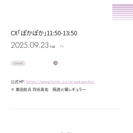
CX「ぽかぽか」11:50-13:50
2025.09.23
TV
TUE
SHARE
公式HP：
https://www.fujitv.co.jp/pokapoka/
※ 栗田航兵 四谷真佑 隔週火曜レギュラー