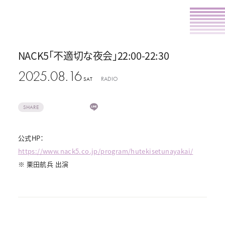
NACK5「不適切な夜会」22:00-22:30
2025.08.16
RADIO
SAT
SHARE
公式HP：
https://www.nack5.co.jp/program/hutekisetunayakai/
※ 栗田航兵 出演