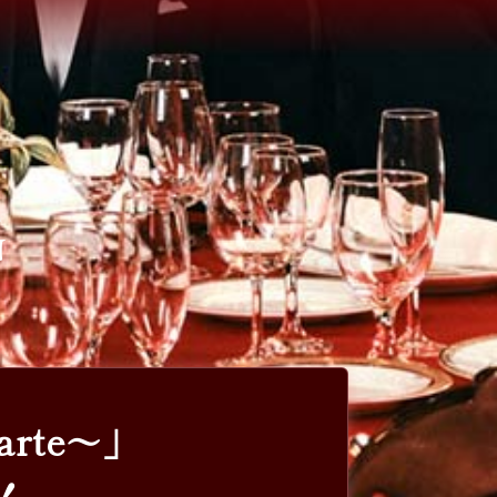
G
carte～」
！