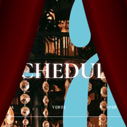
SCHEDULE
AREA
VENUE
OPEN / ST