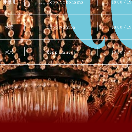
神奈川
KT Zepp Yokohama
18:00 / 19
大阪
Zepp Namba
18:00 / 19
東京
Zepp Haneda
18:00 / 19