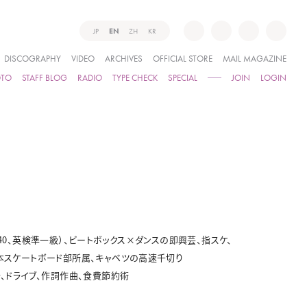
JP
EN
ZH
KR
DISCOGRAPHY
VIDEO
ARCHIVES
OFFICIAL STORE
MAIL MAGAZINE
OTO
STAFF BLOG
RADIO
TYPE CHECK
SPECIAL
JOIN
LOGIN
EIC840、英検準一級）、ビートボックス×ダンスの即興芸、指スケ、
吉本スケートボード部所属、キャベツの高速千切り
行、ドライブ、作詞作曲、食費節約術