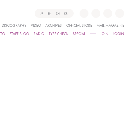
JP
EN
ZH
KR
DISCOGRAPHY
VIDEO
ARCHIVES
OFFICIAL STORE
MAIL MAGAZINE
OTO
STAFF BLOG
RADIO
TYPE CHECK
SPECIAL
JOIN
LOGIN