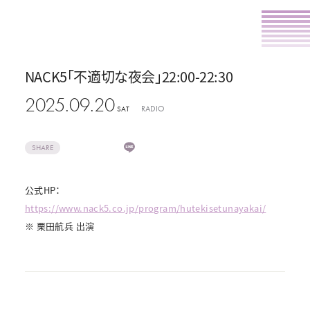
NACK5「不適切な夜会」22:00-22:30
2025.09.20
RADIO
SAT
SHARE
公式HP：
https://www.nack5.co.jp/program/hutekisetunayakai/
※ 栗田航兵 出演