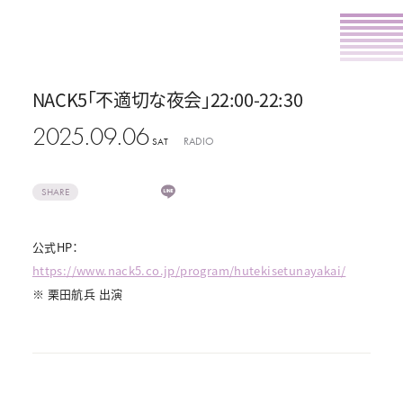
NACK5「不適切な夜会」22:00-22:30
2025.09.06
RADIO
SAT
SHARE
公式HP：
https://www.nack5.co.jp/program/hutekisetunayakai/
※ 栗田航兵 出演