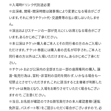
※入場時ドリンク代別途必要
※出演者、開場・開演時間は諸事情により変更になる場合がござ
います。それに伴うチケット代・交通費等の払い戻しはいたしませ
ん。
※演出およびステージの一部が見えにくいお席となる場合がござ
います。あらかじめご了承ください。
※本公演はチケット購入者ご本人とその同行者の方のみご入場い
ただけます。チケット券面には購入者の氏名が印字され、ご本人と
同行者の方以外はご入場いただけません。あらかじめご了承くだ
さい。
※チケットおよび公演内の全部または一部の座席権利の購入、譲
渡・転売行為は、営利・非営利の目的を問わず、いかなる場合も一
切禁止とさせていただきます。これに該当すると主催者が判断した
チケットは無効となり、入場をお断りさせていただく場合もござい
ますので、ご注意ください。
※当日、お名前が確認のできる顔写真付きの本人確認書類（運転
免許証、パスポート等）をご提示いただく場合がございますので、必