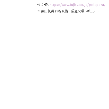
公式HP：
https://www.fujitv.co.jp/pokapoka/
※ 栗田航兵 四谷真佑 隔週火曜レギュラー