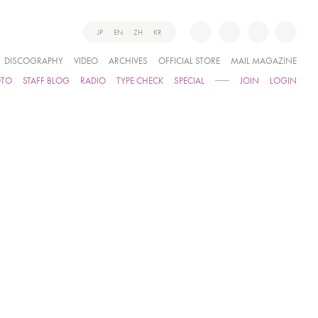
JP
EN
ZH
KR
DISCOGRAPHY
VIDEO
ARCHIVES
OFFICIAL STORE
MAIL MAGAZINE
OTO
STAFF BLOG
RADIO
TYPE CHECK
SPECIAL
JOIN
LOGIN