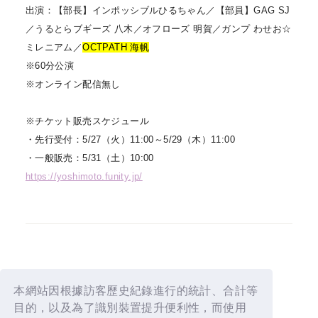
出演：【部長】インポッシブルひるちゃん／【部員】GAG SJ
／うるとらブギーズ 八木／オフローズ 明賀／ガンプ わせお☆
ミレニアム／
OCTPATH 海帆
※60分公演
※オンライン配信無し
※チケット販売スケジュール
・先行受付：5/27（火）11:00～5/29（木）11:00
・一般販売：5/31（土）10:00
https://yoshimoto.funity.jp/
BACK
本網站因根據訪客歷史紀錄進行的統計、合計等
目的，以及為了識別裝置提升便利性，而使用