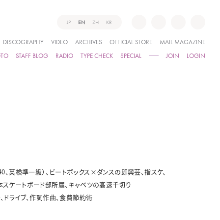
JP
EN
ZH
KR
DISCOGRAPHY
VIDEO
ARCHIVES
OFFICIAL STORE
MAIL MAGAZINE
OTO
STAFF BLOG
RADIO
TYPE CHECK
SPECIAL
JOIN
LOGIN
EIC840、英検準一級）、ビートボックス×ダンスの即興芸、指スケ、
吉本スケートボード部所属、キャベツの高速千切り
行、ドライブ、作詞作曲、食費節約術