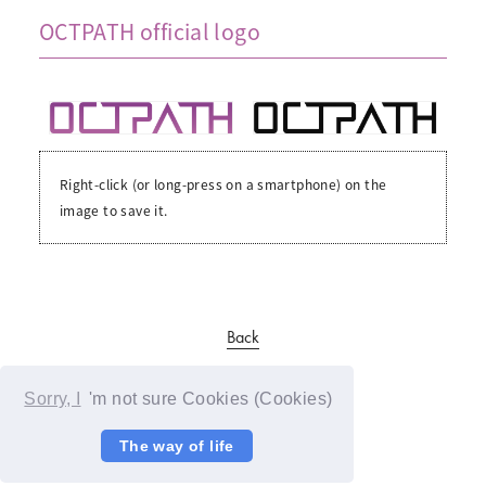
OCTPATH official logo
Right-click (or long-press on a smartphone) on the
image to save it.
Back
Sorry, I
'm not sure Cookies (Cookies)
The way of life
© YOSHIMOTO KOGYO / Fanplus