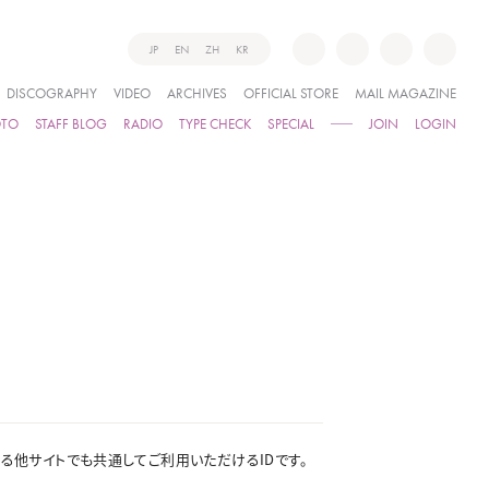
JP
EN
ZH
KR
DISCOGRAPHY
VIDEO
ARCHIVES
OFFICIAL STORE
MAIL MAGAZINE
OTO
STAFF BLOG
RADIO
TYPE CHECK
SPECIAL
JOIN
LOGIN
ている他サイトでも共通してご利用いただけるIDです。