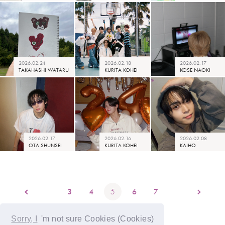
2026.02.24
2026.02.18
2026.02.17
TAKAHASHI WATARU
KURITA KOHEI
KOSE NAOKI
2026.02.17
2026.02.16
2026.02.08
OTA SHUNSEI
KURITA KOHEI
KAIHO
3
4
5
6
7
Sorry, I
'm not sure Cookies (Cookies)